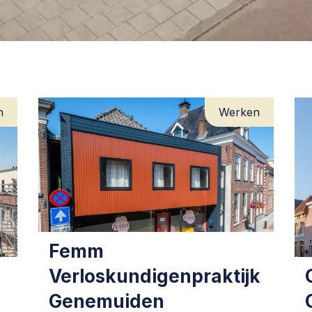
n
Werken
Femm
Verloskundigenpraktijk
Genemuiden