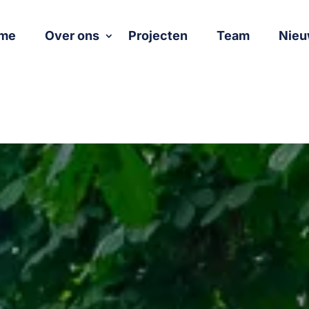
me
Over ons
Projecten
Team
Nieu