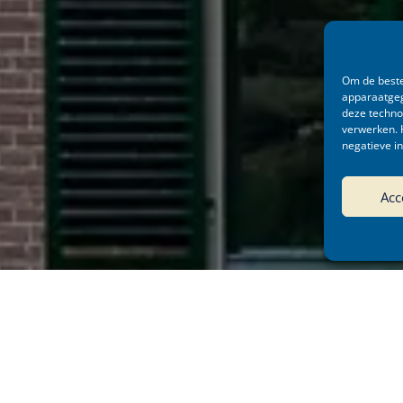
Om de beste
apparaatgeg
deze techno
verwerken. 
negatieve i
Acc
ojectomschrijving