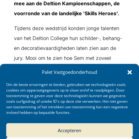
mee aan de Deltion Kampioenschappen, de
voorronde van de landelijke 'Skills Heroes'.
Tijdens deze wedstrijd konden jonge talenten
van het Deltion College hun schilder-, behang-
en decoratievaardigheden laten zien aan de
jury. Mooi om te zien hoe Sem met zoveel
enthousiasme een knappe 2e plaats wist te
Palet Vastgoedonderhoud
behalen. Dat bewijst niet alleen zijn
Om de beste ervaringen te bieden, gebruiken we technologieën zoals
vakmanschap, maar ook dat de toekomst van
cookies om apparaatgegevens op te slaan en/of te raadplegen. Door
toestemming te geven voor deze technologieën kunnen we gegevens
Palet in goede handen is.
zoals surfgedrag of unieke ID's op deze site verwerken. Het niet geven
van toestemming of het intrekken van toestemming kan een negatieve
invloed hebben op bepaalde functies.
Accepteren