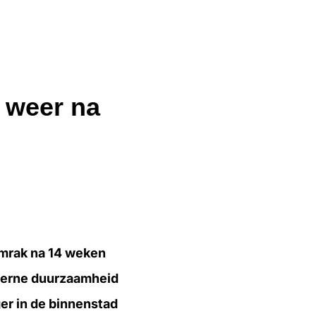
t weer na
amrak na 14 weken
oderne duurzaamheid
r in de binnenstad