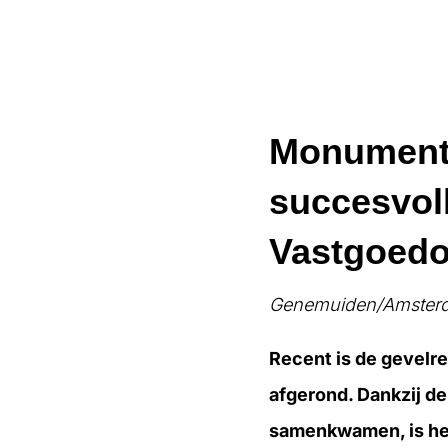
Monumentaa
succesvoll
Vastgoed
Genemuiden/Amsterda
Recent is de gevelre
afgerond. Dankzij d
samenkwamen, is het