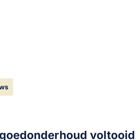
uws
tgoedonderhoud voltooid