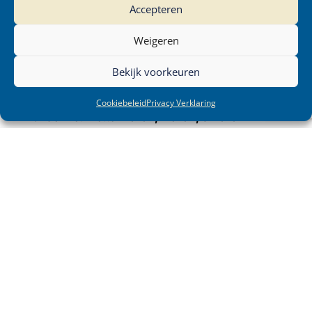
Accepteren
- Een pet voor bescherming van hoofd(huid)
Weigeren
- Voorlichting over verstandig omgaan met
Bekijk voorkeuren
zonkracht
Cookiebeleid
Privacy Verklaring
Onder het motto
weren, kleren, smeren
werken we samen aan meer bewustwording
rondom zonbescherming. Zo blijven we
verantwoord én veilig werken, óók in de zon.